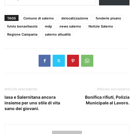
TAGS
Comune di salerno
delocalizzazione
fonderie pisano
fulvio bonavitacola
mdp
news salerno
Notizie Salerno
Regione Campania
salerno attualità
Articolo precedente
Articolo successivo
Iasa e Salernitana ancora
Bonifica rifiuti, Polizia
insieme per uno stile di vita
Municipale al Lavoro.
sano dei giovani.