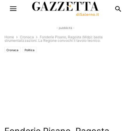
- pubblicità -
Home
Cronaca
Fonderie Pisano, Ragosta (Mdp): basta
strumentalizzazioni. La Regione convochi il tavolo tecnico.
Cronaca
Politica