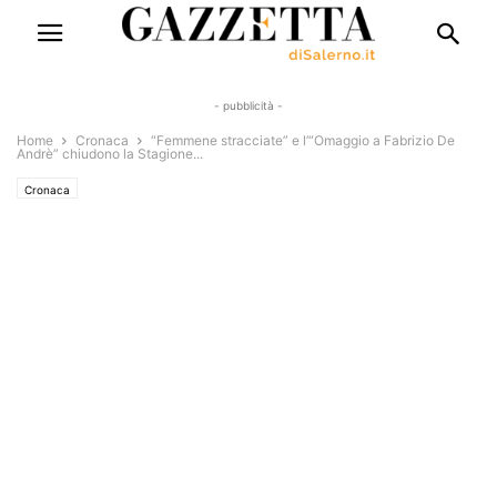
- pubblicità -
Home
Cronaca
“Femmene stracciate” e l’“Omaggio a Fabrizio De
Andrè” chiudono la Stagione...
Cronaca