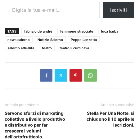
Digita la tua e-mail...
Iscriviti
TAGS
fabrizio de andrè
femmene stracciate
luca barba
news salerno
Notizie Salerno
Peppe Lanzetta
salerno attualità
teatro
teatro li curti cava
Articolo precedente
Articolo successivo
Servono sforzi di marketing
Stella Per Una Notte, si
collettivo a livello produttivo
chiudono il 10 aprile le
e distributivo per far
iscrizioni.
crescere i volumi
dell'ortofrutticolo.