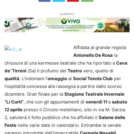
- pubblicità -
Affidata al grande regista
Antonello De Rosa
la
chiusura di una kermesse teatrale che ha riportato a
Cava
de’ Tirreni
(Sa) il profumo del
Teatro
vero, quello di
qualità
. L’indomani l’
omaggio
al
Social Tennis Club
per
l’ospitalità concessa alla rassegna a partire dallo scorso
dicembre. Gran finale per la
Stagione Teatrale
Invernale
“Li Curti”
, che con gli appuntamenti di
venerdì 11
e
sabato
12 aprile
presso il Circolo metelliano, sito in via M. Garzia
2, saluterà il folto pubblico che ha affollato il
Salone delle
Feste
nelle varie date in calendario. Entrambe le serate
saranno introdotte dall’impeccabile
Carmela Novaldi
.