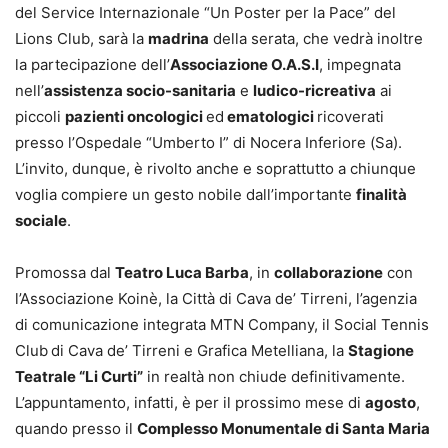
del Service Internazionale “Un Poster per la Pace” del
Lions Club, sarà la
madrina
della serata, che vedrà inoltre
la partecipazione dell’
Associazione O.A.S.I
, impegnata
nell’
assistenza socio-sanitaria
e
ludico-ricreativa
ai
piccoli
pazienti oncologici
ed
ematologici
ricoverati
presso l’Ospedale “Umberto I” di Nocera Inferiore (Sa).
L’invito, dunque, è rivolto anche e soprattutto a chiunque
voglia compiere un gesto nobile dall’importante
finalità
sociale
.
Promossa dal
Teatro Luca Barba
, in
collaborazione
con
l’Associazione Koinè, la Città di Cava de’ Tirreni, l’agenzia
di comunicazione integrata MTN Company, il Social Tennis
Club
di Cava de’ Tirreni e Grafica Metelliana, la
Stagione
Teatrale
“Li Curti”
in realtà non chiude definitivamente.
L’appuntamento, infatti, è per il prossimo mese di
agosto
,
quando presso il
Complesso Monumentale di Santa Maria