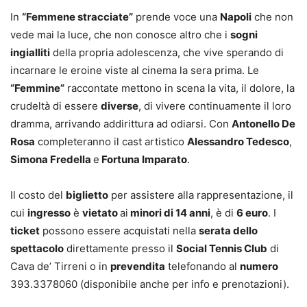
In
“Femmene stracciate”
prende voce una
Napoli
che non
vede mai la luce, che non conosce altro che i
sogni
ingialliti
della propria adolescenza, che vive sperando di
incarnare le eroine viste al cinema la sera prima. Le
“Femmine”
raccontate mettono in scena la vita, il dolore, la
crudeltà di essere
diverse
, di vivere continuamente il loro
dramma, arrivando addirittura ad odiarsi. Con
Antonello De
Rosa
completeranno il cast artistico
Alessandro Tedesco
,
Simona Fredella
e
Fortuna Imparato
.
Il costo del
biglietto
per assistere alla rappresentazione, il
cui
ingresso
è
vietato
ai
minori di 14 anni
, è di
6 euro
. I
ticket
possono essere acquistati nella
serata dello
spettacolo
direttamente presso il
Social Tennis Club
di
Cava de’ Tirreni o in
prevendita
telefonando al
numero
393.3378060 (disponibile anche per info e prenotazioni).