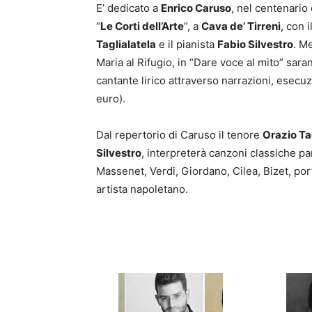
E’ dedicato a
Enrico Caruso
, nel centenario
“
Le Corti dell’Arte
”, a
Cava de’ Tirreni
, con 
Taglialatela
e il pianista
Fabio Silvestro
. M
Maria al Rifugio, in “Dare voce al mito” sara
cantante lirico attraverso narrazioni, esecu
euro).
Dal repertorio di Caruso il tenore
Orazio Ta
Silvestro
, interpreterà canzoni classiche pa
Massenet, Verdi, Giordano, Cilea, Bizet, po
artista napoletano.