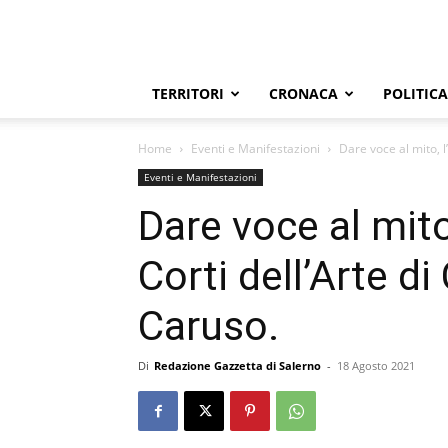
TERRITORI
CRONACA
POLITICA
Home
Eventi e Manifestazioni
Dare voce al mito, l
Eventi e Manifestazioni
Dare voce al mito
Corti dell’Arte d
Caruso.
Di
Redazione Gazzetta di Salerno
-
18 Agosto 2021