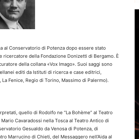
a al Conservatorio di Potenza dopo essere stato
a e ricercatore della Fondazione Donizetti di Bergamo. È
e curatore della collana «Vox Imago». Suoi saggi sono
lanei editi da Istituti di ricerca e case editrici,
a, La Fenice, Regio di Torino, Massimo di Palermo).
erpretati, quello di Rodolfo ne “La Bohème” al Teatro
i Mario Cavaradossi nella Tosca al Teatro Antico di
nservatorio Gesualdo da Venosa di Potenza, di
ro Marrucino di Chieti, del Messaggero nell’Aida al