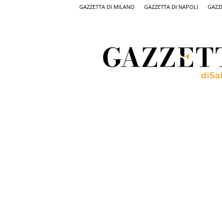
GAZZETTA DI MILANO
GAZZETTA DI NAPOLI
GAZZ
Gazzetta
di
Salerno,
il
quotidiano
on
line
di
Salerno