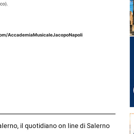
co).
com/AccademiaMusicaleJacopoNapoli
alerno, il quotidiano on line di Salerno