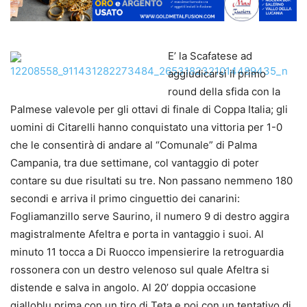
E’ la Scafatese ad
aggiudicarsi il primo
round della sfida con la
Palmese valevole per gli ottavi di finale di Coppa Italia; gli
uomini di Citarelli hanno conquistato una vittoria per 1-0
che le consentirà di andare al “Comunale” di Palma
Campania, tra due settimane, col vantaggio di poter
contare su due risultati su tre. Non passano nemmeno 180
secondi e arriva il primo cinguettio dei canarini:
Fogliamanzillo serve Saurino, il numero 9 di destro aggira
magistralmente Afeltra e porta in vantaggio i suoi. Al
minuto 11 tocca a Di Ruocco impensierire la retroguardia
rossonera con un destro velenoso sul quale Afeltra si
distende e salva in angolo. Al 20’ doppia occasione
gialloblu prima con un tiro di Teta e poi con un tentativo di