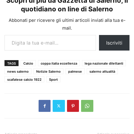
Scopri di più da Gazzetta di Salerno, il
quotidiano on line di Salerno
Abbonati per ricevere gli ultimi articoli inviati alla tua e-
mail.
Digita la tua e-mail...
Iscriviti
TAGS
Calcio
coppa italia eccellenza
lega nazionale dilettanti
news salerno
Notizie Salerno
palmese
salerno attualità
scafatese calcio 1922
Sport