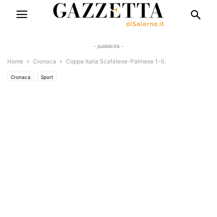
- pubblicità -
Home
Cronaca
Coppa Italia Scafatese-Palmese 1-0.
Cronaca
Sport