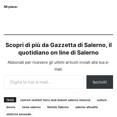
Mi piace:
Scopri di più da Gazzetta di Salerno, il
quotidiano on line di Salerno
Abbonati per ricevere gli ultimi articoli inviati alla tua e-
mail.
Digita la tua e-mail...
Iscriviti
TAGS
com'eri vestita? lions club branch salerno minerva
cultura
donne
news salerno
Notizie Salerno
salerno attualità
violenza sessuale