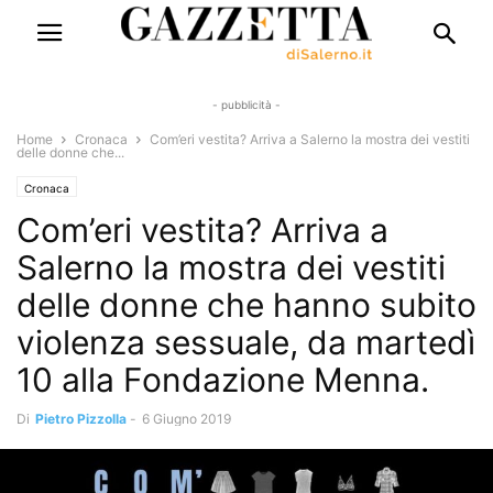
- pubblicità -
Home
Cronaca
Com’eri vestita? Arriva a Salerno la mostra dei vestiti
delle donne che...
Cronaca
Com’eri vestita? Arriva a
Salerno la mostra dei vestiti
delle donne che hanno subito
violenza sessuale, da martedì
10 alla Fondazione Menna.
Di
Pietro Pizzolla
-
6 Giugno 2019