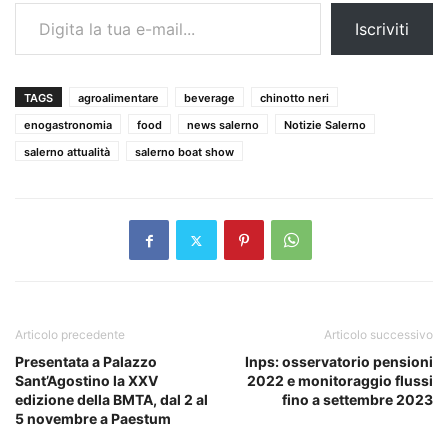
Digita la tua e-mail...
Iscriviti
TAGS
agroalimentare
beverage
chinotto neri
enogastronomia
food
news salerno
Notizie Salerno
salerno attualità
salerno boat show
Articolo precedente
Articolo successivo
Presentata a Palazzo
Inps: osservatorio pensioni
Sant’Agostino la XXV
2022 e monitoraggio flussi
edizione della BMTA, dal 2 al
fino a settembre 2023
5 novembre a Paestum