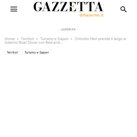
- pubblicità -
Home
Territori
Turismo e Sapori
Chinotto Neri prende il largo al
Salerno Boat Show con Bed and...
Territori
Turismo e Sapori