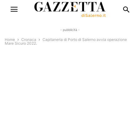
- pubblicità -
Home
Cronaca
Capitaneria di Porto di Salerno avvia operazione
Mare Sicuro 2022.