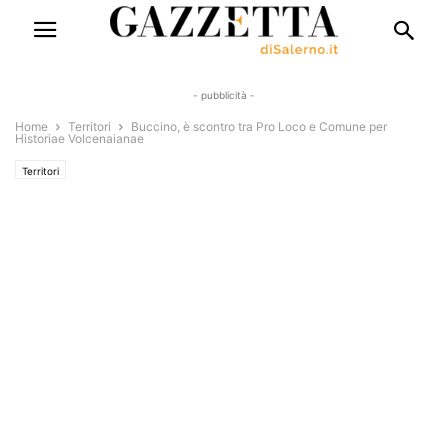
- pubblicità -
Home
Territori
Buccino, è scontro tra Pro Loco e Comune per
Historiae Volcenaianae
Territori