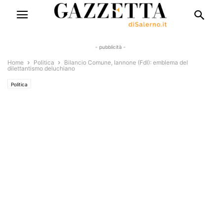
- pubblicità -
Home
Politica
Bilancio Comune, Iannone (FdI): emblema del
dilettantismo deluchiano
Politica