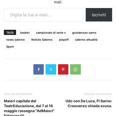
mail.
Digita la tua e-mail...
Iscriviti
TAGS
basket
campionato di serie c
gustarosso sarno
news salerno
Notizie Salerno
playoff
salerno attualità
Sport
Articolo precedente
Articolo successivo
Maiori capitale del
Udc con De Luca, FI Sarno:
TeatrEducazione, dal 7 al 16
Crescenzo chieda scusa.
maggio rassegna "AdMaiori"
Edizione IV.