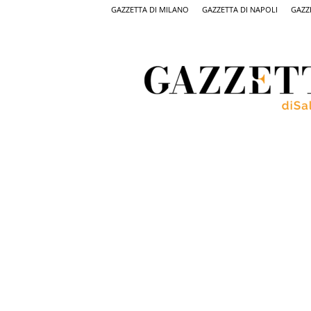
GAZZETTA DI MILANO
GAZZETTA DI NAPOLI
GAZZ
Gazzetta
di
Salerno,
il
quotidiano
on
line
di
Salerno