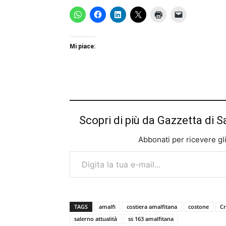
Mi piace:
Scopri di più da Gazzetta di S
Abbonati per ricevere gli u
Digita la tua e-mail...
TAGS
amalfi
costiera amalfitana
costone
C
salerno attualità
ss 163 amalfitana