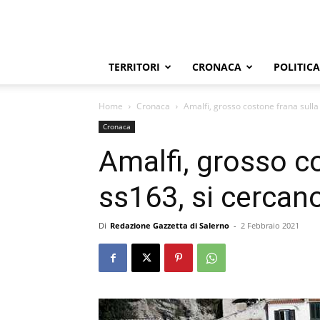
TERRITORI
CRONACA
POLITICA
Home
Cronaca
Amalfi, grosso costone frana sulla 
Cronaca
Amalfi, grosso c
ss163, si cercano
Di
Redazione Gazzetta di Salerno
-
2 Febbraio 2021