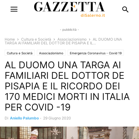
- pubblicità -
Home
Cultura e Società
Associazionismo
AL DUOMO UNA
TARGA AI FAMILIARI DEL DOTTOR DE PISAPIA E IL...
Cultura e Società
Associazionismo
Emergenza Coronavirus - Covid 19
AL DUOMO UNA TARGA AI
Eventi e Manifestazioni
Eventi religiosi.
Rubriche
Lo Stivale Positivo
Territori
Sanità
FAMILIARI DEL DOTTOR DE
PISAPIA E IL RICORDO DEI
170 MEDICI MORTI IN ITALIA
PER COVID -19
Di
Aniello Palumbo
-
29 Giugno 2020