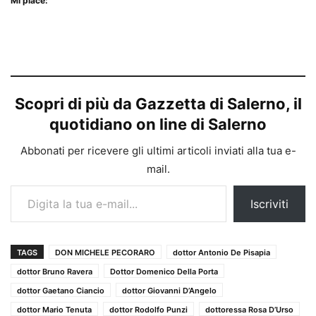
Mi piace:
Scopri di più da Gazzetta di Salerno, il
quotidiano on line di Salerno
Abbonati per ricevere gli ultimi articoli inviati alla tua e-
mail.
Digita la tua e-mail...
Iscriviti
TAGS
DON MICHELE PECORARO
dottor Antonio De Pisapia
dottor Bruno Ravera
Dottor Domenico Della Porta
dottor Gaetano Ciancio
dottor Giovanni D’Angelo
dottor Mario Tenuta
dottor Rodolfo Punzi
dottoressa Rosa D’Urso