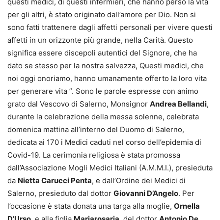
questi medici, di questi infermieri, che hanno perso la vita
per gli altri, è stato originato dall’amore per Dio. Non si
sono fatti trattenere dagli affetti personali per vivere questi
affetti in un orizzonte più grande, nella Carità. Questo
significa essere discepoli autentici del Signore, che ha
dato se stesso per la nostra salvezza, Questi medici, che
noi oggi onoriamo, hanno umanamente offerto la loro vita
per generare vita ”. Sono le parole espresse con animo
grato dal Vescovo di Salerno, Monsignor
Andrea Bellandi
,
durante la celebrazione della messa solenne, celebrata
domenica mattina all’interno del Duomo di Salerno,
dedicata ai 170 i Medici caduti nel corso dell’epidemia di
Covid-19. La cerimonia religiosa è stata promossa
dall’Associazione Mogli Medici Italiani (A.M.M.I.), presieduta
da
Nietta Carucci Penta
, e dall’Ordine dei Medici di
Salerno, presieduto dal dottor
Giovanni D’Angelo
. Per
l’occasione è stata donata una targa alla moglie,
Ornella
D’Urso
, e alla figlia
Mariarosaria
, del dottor
Antonio De