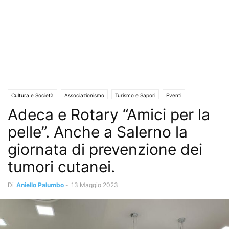
Cultura e Società
Associazionismo
Turismo e Sapori
Eventi
Adeca e Rotary “Amici per la
Eventi e Manifestazioni
Rubriche
Mangiare sano
Salute e Benessere
Solo Annunci
pelle”. Anche a Salerno la
giornata di prevenzione dei
tumori cutanei.
Di
Aniello Palumbo
-
13 Maggio 2023