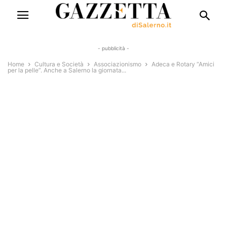
- pubblicità -
Home
Cultura e Società
Associazionismo
Adeca e Rotary “Amici
per la pelle”. Anche a Salerno la giornata...