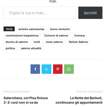
mail.
Digita la tua e-mail...
Iscriviti
TAGS
antonio cammarotaa
bruno venturini
commissione trasparenza
Comune di salerno
Cronaca
duomo di salerno
inviti
news salerno
Notizie Salerno
politica
salerno attualità
Articolo precedente
Articolo successivo
Salernitana, col Pisa finisce
La Notte dei Barbuti,
2-3: così non si va da
continuano gli appuntamenti