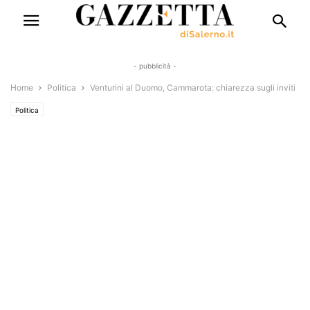
- pubblicità -
Home
Politica
Venturini al Duomo, Cammarota: chiarezza sugli inviti
Politica