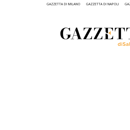
GAZZETTA DI MILANO
GAZZETTA DI NAPOLI
GAZ
Gazzetta
di
Salerno,
il
quotidiano
on
line
di
Salerno