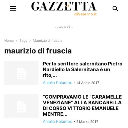
- pubblicità -
Home
Tags
Maurizio di fruscia
maurizio di fruscia
Per lo scrittore salernitano Pietro
Nardiello la Salernitana è un
rito,...
Aniello Palumbo
-
14 Aprile 2017
“COMPRAVAMO LE “CARAMELLE
VENEZIANE” ALLA BANCARELLA
DI CORSO VITTORIO EMANUELE
MENTRE...
Aniello Palumbo
-
2 Marzo 2017