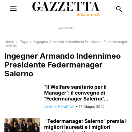
- pubblicità -
Home
Tags
Ingegner Armando Indennimeo Presidente Federmanager
Salerno
Ingegner Armando Indennimeo
Presidente Federmanager
Salerno
“Il Welfare sanitario per il
Manager”: il convegno di
“Federmanager Salerno”...
Aniello Palumbo
-
17 Giugno 2022
“Federmanager Salerno” premia i
migliori laureati e i migliori