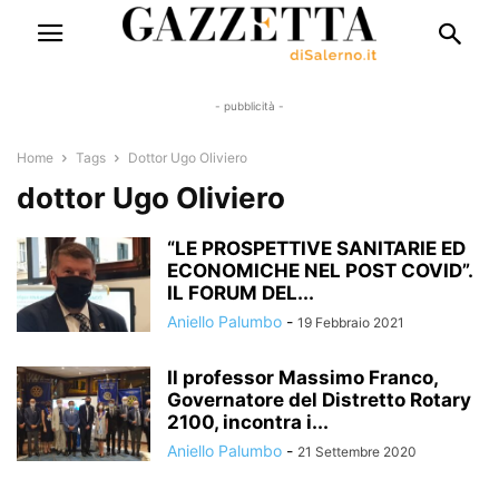
- pubblicità -
Home
Tags
Dottor Ugo Oliviero
dottor Ugo Oliviero
“LE PROSPETTIVE SANITARIE ED
ECONOMICHE NEL POST COVID”.
IL FORUM DEL...
Aniello Palumbo
-
19 Febbraio 2021
Il professor Massimo Franco,
Governatore del Distretto Rotary
2100, incontra i...
Aniello Palumbo
-
21 Settembre 2020