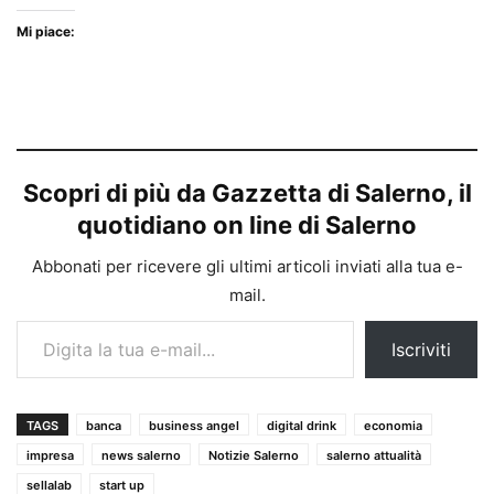
Mi piace:
Scopri di più da Gazzetta di Salerno, il
quotidiano on line di Salerno
Abbonati per ricevere gli ultimi articoli inviati alla tua e-
mail.
Digita la tua e-mail...
Iscriviti
TAGS
banca
business angel
digital drink
economia
impresa
news salerno
Notizie Salerno
salerno attualità
sellalab
start up