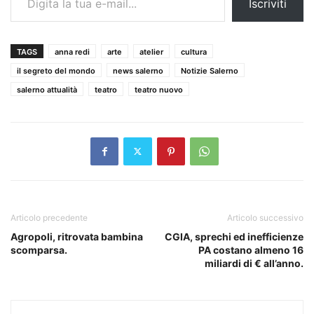
Iscriviti
TAGS
anna redi
arte
atelier
cultura
il segreto del mondo
news salerno
Notizie Salerno
salerno attualità
teatro
teatro nuovo
Articolo precedente
Articolo successivo
Agropoli, ritrovata bambina
CGIA, sprechi ed inefficienze
scomparsa.
PA costano almeno 16
miliardi di € all’anno.