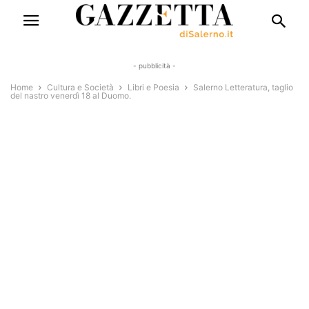
- pubblicità -
Home
Cultura e Società
Libri e Poesia
Salerno Letteratura, taglio
del nastro venerdì 18 al Duomo.