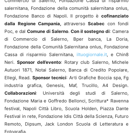
Commercio di Salerno, Fondazione Cassa di risparmio
salernitana, Fondazione della comunità salernitana onlus,
Fondazione Banco di Napoli. Il progetto è
cofinanziato
dalla Regione Campania,
attraverso
Scabec
con fondi
Poc, e dal
Comune di Salerno
.
Con il sostegno di
: Camera
di Commercio di Salerno, Bper banca, La Doria,
Fondazione della Comunità Salernitana onlus, Fondazione
Cassa di risparmio Salernitana,
iltuogiornale.it
, e Chin8
Neri.
Sponsor dell’evento
: Rotary club Salerno, Michele
Autuori 1871, Notai Salerno, Banca di Credito Popolare,
Ellegi, Read.
Sponsor tecnici
: Arti Grafiche Boccia spa, Fg
industria grafica, Genesis, Maf, Trucillo, A4 Design.
Collaborazioni
: Università degli studi di Salerno,
Fondazione Maria e Goffredo Bellonci, Scrittura* Ravenna
festival, Napoli Città Libro, Scuola Holden, Piazza Dante
Festival in rete, Fondazione Idis Città della Scienza, Futuro
Remoto, Dipsum, Jack London Scuola di Letteratura e
Fotografia.