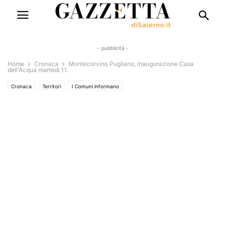
- pubblicità -
Home
Cronaca
Montecorvino Pugliano, inaugurazione Casa
dell'Acqua martedì 11.
Cronaca
Territori
I Comuni informano