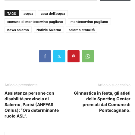
TAGS
acqua
casa dell'acqua
comune di montecorvino pugliano
montecorvino pugliano
news salerno
Notizie Salerno
salerno attualità
Articolo precedente
Articolo successivo
Assistenza persone con
Ginnastica in festa, gli atleti
disabilità provincia di
dello Sporting Center
Salerno, Parisi (ANFFAS
premiati dal Comune di
Onlus): “Ora determinante
Pontecagnano.
ruolo ASL”.