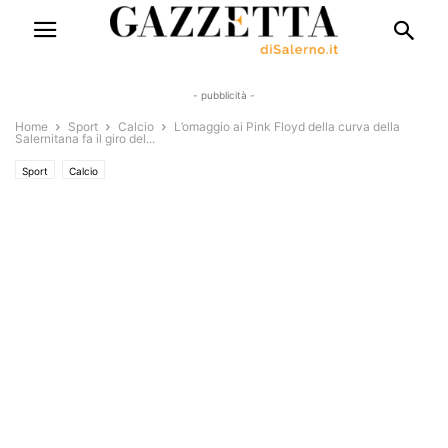
- pubblicità -
Home
Sport
Calcio
L’omaggio ai Pink Floyd della curva della
Salernitana fa il giro del...
Sport
Calcio