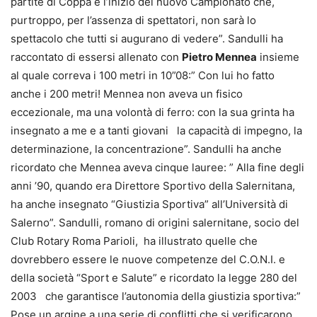
partite di Coppa e l’inizio del nuovo Campionato che,
purtroppo, per l’assenza di spettatori, non sarà lo
spettacolo che tutti si augurano di vedere”. Sandulli ha
raccontato di essersi allenato con
Pietro Mennea
insieme
al quale correva i 100 metri in 10”08:” Con lui ho fatto
anche i 200 metri! Mennea non aveva un fisico
eccezionale, ma una volontà di ferro: con la sua grinta ha
insegnato a me e a tanti giovani la capacità di impegno, la
determinazione, la concentrazione”. Sandulli ha anche
ricordato che Mennea aveva cinque lauree: ” Alla fine degli
anni ’90, quando era Direttore Sportivo della Salernitana,
ha anche insegnato “Giustizia Sportiva” all’Università di
Salerno”. Sandulli, romano di origini salernitane, socio del
Club Rotary Roma Parioli, ha illustrato quelle che
dovrebbero essere le nuove competenze del C.O.N.I. e
della società “Sport e Salute” e ricordato la legge 280 del
2003 che garantisce l’autonomia della giustizia sportiva:”
Pose un argine a una serie di conflitti che si verificarono