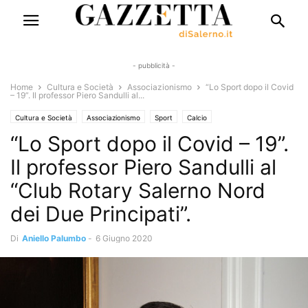
- pubblicità -
Home
Cultura e Società
Associazionismo
“Lo Sport dopo il Covid
– 19”. Il professor Piero Sandulli al...
Cultura e Società
Associazionismo
Sport
Calcio
“Lo Sport dopo il Covid – 19”.
Emergenza Coronavirus - Covid 19
Eventi e Manifestazioni
Cronaca
Interviste
Il professor Piero Sandulli al
“Club Rotary Salerno Nord
dei Due Principati”.
Di
Aniello Palumbo
-
6 Giugno 2020