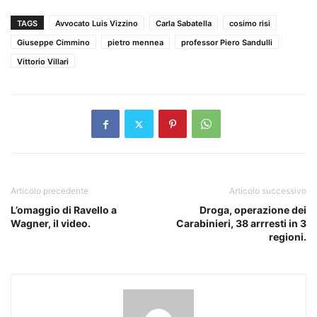
TAGS
Avvocato Luis Vizzino
Carla Sabatella
cosimo risi
Giuseppe Cimmino
pietro mennea
professor Piero Sandulli
Vittorio Villari
Articolo precedente
Articolo successivo
L’omaggio di Ravello a
Droga, operazione dei
Wagner, il video.
Carabinieri, 38 arrresti in 3
regioni.