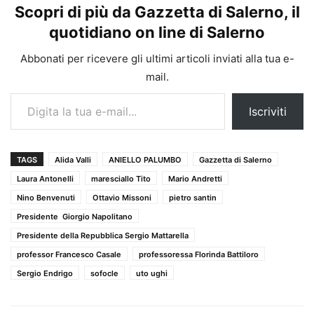
Scopri di più da Gazzetta di Salerno, il
quotidiano on line di Salerno
Abbonati per ricevere gli ultimi articoli inviati alla tua e-
mail.
Digita la tua e-mail...
Iscriviti
TAGS
Alida Valli
ANIELLO PALUMBO
Gazzetta di Salerno
Laura Antonelli
maresciallo Tito
Mario Andretti
Nino Benvenuti
Ottavio Missoni
pietro santin
Presidente Giorgio Napolitano
Presidente della Repubblica Sergio Mattarella
professor Francesco Casale
professoressa Florinda Battiloro
Sergio Endrigo
sofocle
uto ughi