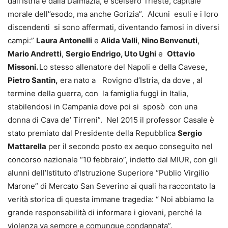
dall’Istria e dalla Dalmazia, e scelsero Trieste, capitale
morale dell’’esodo, ma anche Gorizia”. Alcuni esuli e i loro
discendenti si sono affermati, diventando famosi in diversi
campi:”
Laura Antonelli
e
Alida Valli
,
Nino Benvenuti
,
Mario Andretti
,
Sergio Endrigo, Uto Ughi
e
Ottavio
Missoni.
Lo stesso allenatore del Napoli e della Cavese
,
Pietro Santin,
era nato a
Rovigno d’Istria, da dove , al
termine della guerra, con la famiglia fuggì in Italia,
stabilendosi in Campania dove poi si sposò con una
donna di Cava de’ Tirreni”. Nel 2015 il professor Casale è
stato premiato dal Presidente della Repubblica
Sergio
Mattarella
per il secondo posto ex aequo conseguito nel
concorso nazionale “10 febbraio”, indetto dal MIUR, con gli
alunni dell’Istituto d’Istruzione Superiore “Publio Virgilio
Marone” di Mercato San Severino ai quali ha raccontato la
verità storica di questa immane tragedia: “ Noi abbiamo la
grande responsabilità di informare i giovani, perché la
violenza va sempre e comunque condannata”.