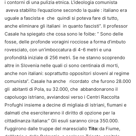
i contorni di una pulizia etnica. L’ideologia comunista
aveva stabilito l’equazione secondo la quale : italiano era
uguale a fascista e che quindi si poteva fare di tutto,
anche eliminare gli italiani in quanto fascisti”. Il professor
Casale ha spiegato che cosa sono le foibe: ” Sono delle
fosse, delle profonde voragini rocciose a forma d’imbuto
rovesciato, con un’imboccatura di 4-6 metri e una
profondità iniziale di 256 metri. Se ne stanno scoprendo
altre in Slovenia nelle quali ci sono centinaia di morti,
anche non italiani: soprattutto oppositori sloveni al regime
comunista”. Casale ha anche ricordato che furono 28.000
gli abitanti di Pola, su 32.000, che abbandonarono il
capoluogo istriano, avviandosi verso i Centri Raccolta
Profughi insieme a decine di migliaia di istriani, fiumani e
dalmati che eserciteranno il diritto di opzione per la
cittadinanza italiana:” Gli esuli saranno circa 350.000.
Fuggirono dalle truppe del maresciallo
Tito:
da Fiume,