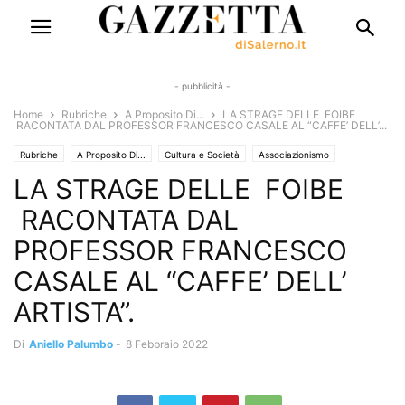
- pubblicità -
Home
Rubriche
A Proposito Di...
LA STRAGE DELLE FOIBE
RACONTATA DAL PROFESSOR FRANCESCO CASALE AL “CAFFE’ DELL’...
Rubriche
A Proposito Di...
Cultura e Società
Associazionismo
LA STRAGE DELLE FOIBE
Chiacchiere&Caffe'
Cronaca
Eventi e Manifestazioni
Interviste
Libri e Poesia
Politica
Solo Annunci
Territori
Storia del territorio
RACONTATA DAL
PROFESSOR FRANCESCO
CASALE AL “CAFFE’ DELL’
ARTISTA”.
Di
Aniello Palumbo
-
8 Febbraio 2022