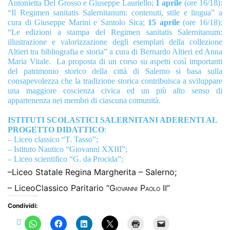
Antonietta Del Grosso e Giuseppe Lauriello;
1 aprile
(ore 16/18):
“Il Regimen sanitatis Salernitanum: contenuti, stile e lingua” a
cura di Giuseppe Marini e Santolo Sica;
15 aprile
(ore 16/18):
“Le edizioni a stampa del Regimen sanitatis Salernitanum:
illustrazione e valorizzazione degli esemplari della collezione
Altieri tra bibliografia e storia”
a cura di Bernardo Altieri ed Anna
Maria Vitale.
La proposta di un corso su aspetti così importanti
del patrimonio storico della città di Salerno si basa sulla
consapevolezza che la tradizione storica contribuisca a sviluppare
una maggiore coscienza civica ed un più alto senso di
appartenenza nei membri di ciascuna comunità.
ISTITUTI SCOLASTICI SALERNITANI ADERENTI AL
PROGETTO DIDATTICO
:
– Liceo classico “T. Tasso”;
– Istituto Nautico “Giovanni XXIII”;
– Liceo scientifico “G. da Procida”;
–
Liceo
Statale
Regina Margherita
–
Salerno;
–
Liceo
Classico Paritario “
Giovanni Paolo II”
Condividi: