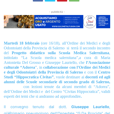
- pubblicità -
M
artedì 18 febbraio
(ore 16/18), all’Ordine dei Medici e degli
Odontoiatri della Provincia di Salerno
si
terrà il secondo incontro
del
Progetto didattico sulla Scuola Medica Salernitana
,
intitolato “La Scuola medica salernitana”,a cura di Maria
Antonietta Del Grosso e Giuseppe Lauriello, che
l’Associazione
culturale “Adorea
”, in
collaborazione con l’Ordine dei Medici
e degli Odontoiatri della Provincia di Salerno
e con il
Centro
Studi “Hippocratica Civitas”
,
vuole destinare ai
docenti ed agli
alunni
delle Scuole secondarie di secondo grado di Salerno,
con lezioni tenute da alcuni membri di “Adorea”,
dell’Ordine dei Medici e
del Centro “Civitas Hippocratica”, validi
esperti dei temi che si andranno ad approfondire
.
Il convegno tenuto dal dott.
Giuseppe Lauriello
,
già
Primario pneumologo
dell’Ospedale
“G.Da Procida
” del