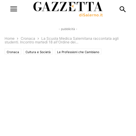
- pubblicità -
Home
Cronaca
La Scuola Medica Salernitana raccontata agli
studenti. Incontro martedì 18 all'Ordine dei...
Cronaca
Cultura e Società
Le Professioni che Cambiano