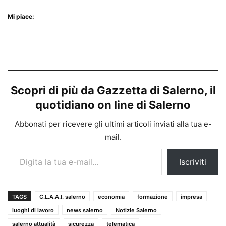
Mi piace:
Scopri di più da Gazzetta di Salerno, il
quotidiano on line di Salerno
Abbonati per ricevere gli ultimi articoli inviati alla tua e-
mail.
Digita la tua e-mail...
Iscriviti
TAGS
C.L.A.A.I. salerno
economia
formazione
impresa
luoghi di lavoro
news salerno
Notizie Salerno
salerno attualità
sicurezza
telematica