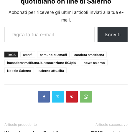
quotidiano on line di Salerno
Abbonati per ricevere gli ultimi articoli inviati alla tua e-
mail.
Digita la tua e-mail...
Iscriviti
TAGS
amalfi
comune di amalfi
costiera amalfitana
incostieraamalfitana.it. associazione 50&più
news salerno
Notizie Salerno
salerno attualità
Articolo precedente
Articolo successivo