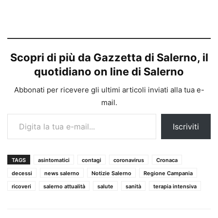
Scopri di più da Gazzetta di Salerno, il
quotidiano on line di Salerno
Abbonati per ricevere gli ultimi articoli inviati alla tua e-
mail.
Digita la tua e-mail...
Iscriviti
TAGS
asintomatici
contagi
coronavirus
Cronaca
decessi
news salerno
Notizie Salerno
Regione Campania
ricoveri
salerno attualità
salute
sanità
terapia intensiva