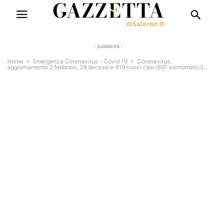
- pubblicità -
Home
Emergenza Coronavirus - Covid 19
Coronavirus,
aggiornamento 2 febbraio, 38 decessi e 919 nuovi casi (891 asintomatici)...