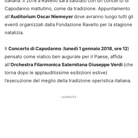
italiana. Il 2018 a Ravello sarà salutato con un concerto di
Capodanno mattutino, come da tradizione. Appuntamento
all’
Auditorium Oscar Niemeyer
dove avranno luogo tutti gli
eventi organizzati dalla Fondazione Ravello per la stagione
natalizia.
Il
Concerto di Capodanno
(
lunedì 1 gennaio 2018, ore 12
)
pensato come viatico ben augurale per il Paese, affida
all’
Orchestra Filarmonica Salernitana Giuseppe Verdi
(che
torna dopo le applauditissime esibizioni estive)
l’esecuzione del meglio della tradizione operistica italiana.
- pubblicità -