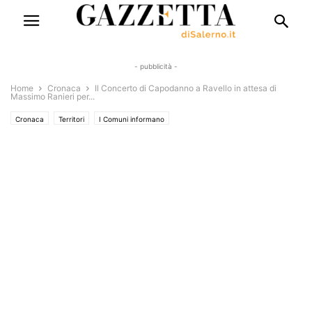
- pubblicità -
Home
Cronaca
Il Concerto di Capodanno a Ravello in attesa di
Massimo Ranieri per...
Cronaca
Territori
I Comuni informano