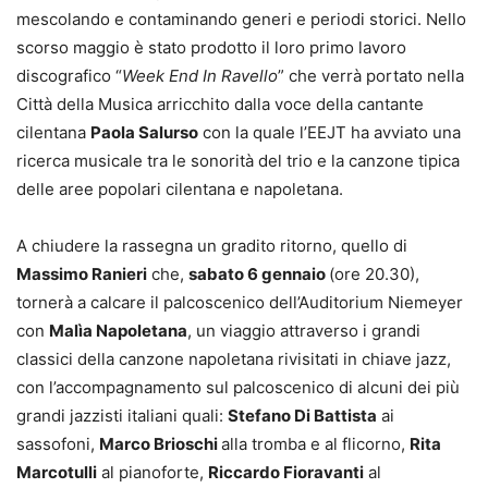
mescolando e contaminando generi e periodi storici. Nello
scorso maggio è stato prodotto il loro primo lavoro
discografico “
Week End In Ravello
” che verrà portato nella
Città della Musica arricchito dalla voce della cantante
cilentana
Paola Salurso
con la quale l’EEJT ha avviato una
ricerca musicale tra le sonorità del trio e la canzone tipica
delle aree popolari cilentana e napoletana.
A chiudere la rassegna un gradito ritorno, quello di
Massimo Ranieri
che,
sabato 6 gennaio
(ore 20.30),
tornerà a calcare il palcoscenico dell’Auditorium Niemeyer
con
Malìa Napoletana
, un viaggio attraverso i grandi
classici della canzone napoletana rivisitati in chiave jazz,
con l’accompagnamento sul palcoscenico di alcuni dei più
grandi jazzisti italiani quali:
Stefano Di Battista
ai
sassofoni,
Marco Brioschi
alla tromba e al flicorno,
Rita
Marcotulli
al pianoforte,
Riccardo Fioravanti
al