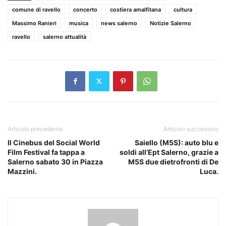
comune di ravello
concerto
costiera amalfitana
cultura
Massimo Ranieri
musica
news salerno
Notizie Salerno
ravello
salerno attualità
Articolo precedente
Articolo successivo
Il Cinebus del Social World
Saiello (M5S): auto blu e
Film Festival fa tappa a
soldi all’Ept Salerno, grazie a
Salerno sabato 30 in Piazza
M5S due dietrofronti di De
Mazzini.
Luca.