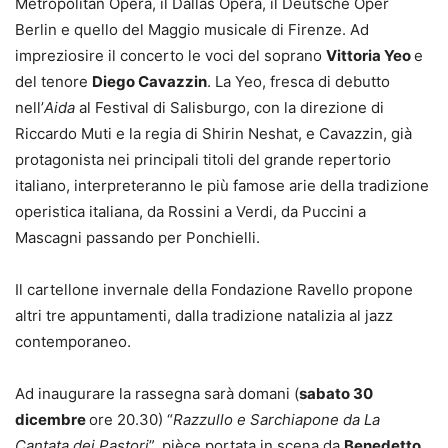
Metropolitan Opera, il Dallas Opera, il Deutsche Oper
Berlin e quello del Maggio musicale di Firenze. Ad
impreziosire il concerto le voci del soprano
Vittoria Yeo
e
del tenore
Diego Cavazzin
. La Yeo, fresca di debutto
nell’
Aida
al Festival di Salisburgo, con la direzione di
Riccardo Muti e la regia di Shirin Neshat, e Cavazzin, già
protagonista nei principali titoli del grande repertorio
italiano, interpreteranno le più famose arie della tradizione
operistica italiana, da Rossini a Verdi, da Puccini a
Mascagni passando per Ponchielli.
Il cartellone invernale della Fondazione Ravello propone
altri tre appuntamenti, dalla tradizione natalizia al jazz
contemporaneo.
Ad inaugurare la rassegna sarà domani (
sabato 30
dicembre
ore 20.30) “
Razzullo e Sarchiapone da La
Cantata dei Pastori
”, pièce portata in scena da
Benedetto