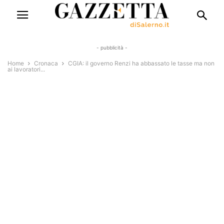
- pubblicità -
Home
Cronaca
CGIA: il governo Renzi ha abbassato le tasse ma non
ai lavoratori...