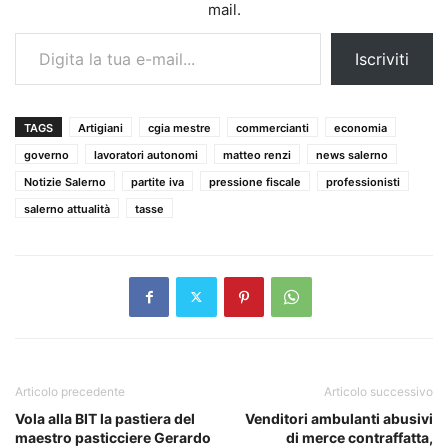
mail.
Digita la tua e-mail...
Iscriviti
TAGS
Artigiani
cgia mestre
commercianti
economia
governo
lavoratori autonomi
matteo renzi
news salerno
Notizie Salerno
partite iva
pressione fiscale
professionisti
salerno attualità
tasse
Articolo precedente
Articolo successivo
Vola alla BIT la pastiera del
Venditori ambulanti abusivi
maestro pasticciere Gerardo
di merce contraffatta,