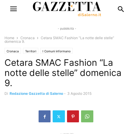
- pubblicità -
Home
Cronaca
Cetara SMAC Fashion “La notte delle stelle”
domenica 9.
Cronaca
Territori
I Comuni informano
Cetara SMAC Fashion “La
notte delle stelle” domenica
9.
Di
Redazione Gazzetta di Salerno
-
3 Agosto 2015