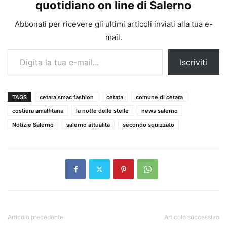
quotidiano on line di Salerno
Abbonati per ricevere gli ultimi articoli inviati alla tua e-
mail.
Digita la tua e-mail...
Iscriviti
TAGS
cetara smac fashion
cetata
comune di cetara
costiera amalfitana
la notte delle stelle
news salerno
Notizie Salerno
salerno attualità
secondo squizzato
Articolo precedente
Articolo successivo