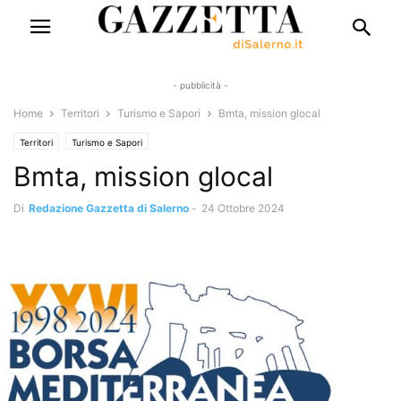
- pubblicità -
Home
Territori
Turismo e Sapori
Bmta, mission glocal
Territori
Turismo e Sapori
Bmta, mission glocal
Di
Redazione Gazzetta di Salerno
-
24 Ottobre 2024