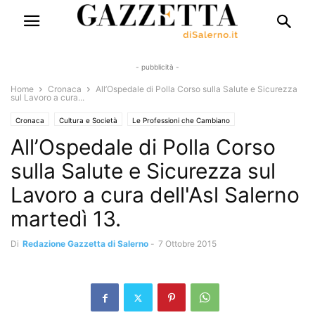
- pubblicità -
Home
Cronaca
All’Ospedale di Polla Corso sulla Salute e Sicurezza
sul Lavoro a cura...
Cronaca
Cultura e Società
Le Professioni che Cambiano
All’Ospedale di Polla Corso
sulla Salute e Sicurezza sul
Lavoro a cura dell'Asl Salerno
martedì 13.
Di
Redazione Gazzetta di Salerno
-
7 Ottobre 2015