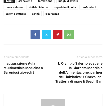
TAGS
asl salerno
formazione
luoghi di lavoro
news salerno
Notizie Salerno
ospedale di polla
professioni
salerno attualità
sanità
sicurezzza
Articolo precedente
Articolo successivo
Inaugurazione Aula
L' Olympic Salerno sostiene
Multimediale Medicina a
la Giornata Mondiale
Baronissi giovedì 8.
dell'Alimentazione, partner
dell' iniziativa U' Chevalier-
Trattoria di mare & Beach Bar.