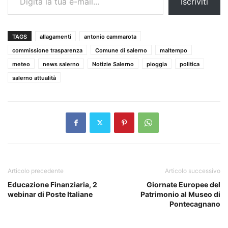
Iscriviti
TAGS
allagamenti
antonio cammarota
commissione trasparenza
Comune di salerno
maltempo
meteo
news salerno
Notizie Salerno
pioggia
politica
salerno attualità
Articolo precedente
Articolo successivo
Educazione Finanziaria, 2
Giornate Europee del
webinar di Poste Italiane
Patrimonio al Museo di
Pontecagnano