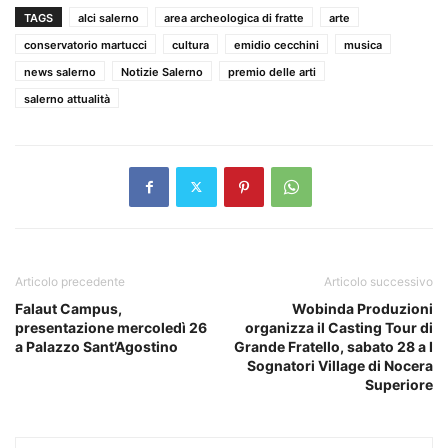
TAGS
alci salerno
area archeologica di fratte
arte
conservatorio martucci
cultura
emidio cecchini
musica
news salerno
Notizie Salerno
premio delle arti
salerno attualità
Articolo precedente
Articolo successivo
Falaut Campus,
Wobinda Produzioni
presentazione mercoledì 26
organizza il Casting Tour di
a Palazzo Sant’Agostino
Grande Fratello, sabato 28 a I
Sognatori Village di Nocera
Superiore