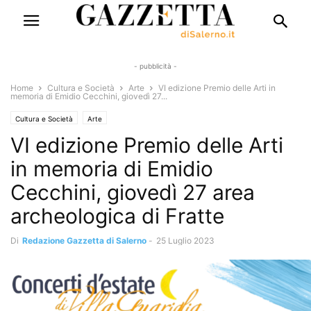
- pubblicità -
Home
Cultura e Società
Arte
VI edizione Premio delle Arti in
memoria di Emidio Cecchini, giovedì 27...
Cultura e Società
Arte
VI edizione Premio delle Arti
in memoria di Emidio
Cecchini, giovedì 27 area
archeologica di Fratte
Di
Redazione Gazzetta di Salerno
-
25 Luglio 2023