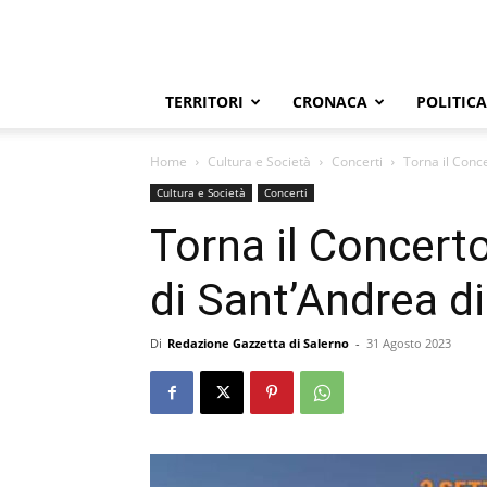
TERRITORI
CRONACA
POLITICA
Home
Cultura e Società
Concerti
Torna il Conc
Cultura e Società
Concerti
Torna il Concerto
di Sant’Andrea d
Di
Redazione Gazzetta di Salerno
-
31 Agosto 2023