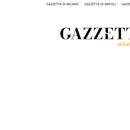
GAZZETTA DI MILANO
GAZZETTA DI NAPOLI
GAZZ
Gazzetta
di
Salerno,
il
quotidiano
on
line
di
Salerno