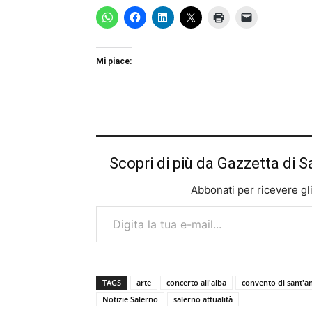
Mi piace:
Scopri di più da Gazzetta di S
Abbonati per ricevere gli u
Digita la tua e-mail...
TAGS
arte
concerto all'alba
convento di sant'a
Notizie Salerno
salerno attualità