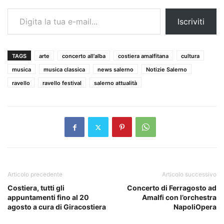
Digita la tua e-mail...
Iscriviti
TAGS
arte
concerto all'alba
costiera amalfitana
cultura
musica
musica classica
news salerno
Notizie Salerno
ravello
ravello festival
salerno attualità
Articolo precedente
Articolo successivo
Costiera, tutti gli
Concerto di Ferragosto ad
appuntamenti fino al 20
Amalfi con l’orchestra
agosto a cura di Giracostiera
NapoliOpera