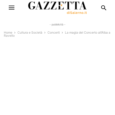
- pubblicità -
Home
Cultura e Società
Concerti
La magia del Concerto all’Alba a
Ravello