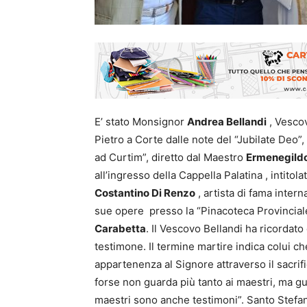
E’ stato Monsignor
Andrea Bellandi
, Vescov
Pietro a Corte dalle note del “Jubilate Deo
ad Curtim”, diretto dal Maestro
Ermenegildo
all’ingresso della Cappella Palatina , intitol
Costantino Di Renzo
, artista di fama intern
sue opere presso la “Pinacoteca Provinciale
Carabetta
. Il Vescovo Bellandi ha ricordato
testimone. Il termine martire indica colui c
appartenenza al Signore attraverso il sacrif
forse non guarda più tanto ai maestri, ma gu
maestri sono anche testimoni”. Santo Stefa