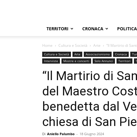
TERRITORI
CRONACA
POLITICA
Home
Cultura e Società
Arte
“Il Martirio di Sa
Cultura e Società
Arte
Associazionismo
Cronaca
Tur
Interviste
Mostre e concerti
Solo Annunci
Territori
“Il Martirio di Sa
del Maestro Cos
benedetta dal Ve
chiesa di San Pie
Di
Aniello Palumbo
-
18 Giugno 2024