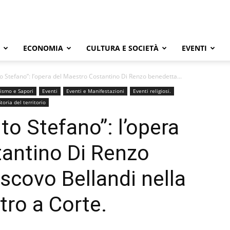
ECONOMIA
CULTURA E SOCIETÀ
EVENTI
nto Stefano”: l’opera del Maestro Costantino Di Renzo benedetta...
ismo e Sapori
Eventi
Eventi e Manifestazioni
Eventi religiosi.
Storia del territorio
nto Stefano”: l’opera
tantino Di Renzo
scovo Bellandi nella
tro a Corte.