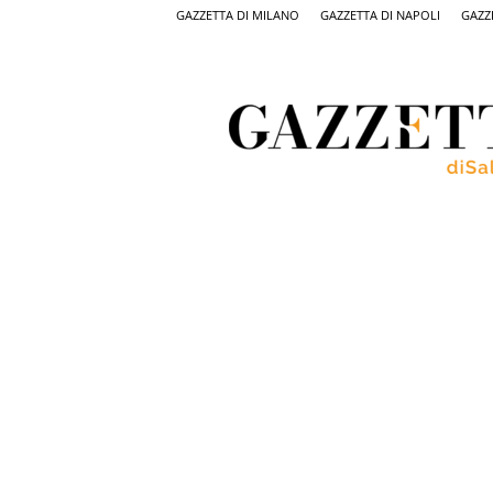
GAZZETTA DI MILANO
GAZZETTA DI NAPOLI
GAZZ
Gazzetta
di
Salerno,
il
quotidiano
on
line
di
Salerno