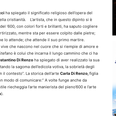
cci
ha spiegato il significato religioso dell’opera del
la cristianità. L’artista, che in questo dipinto si è
del ‘600, con colori forti e brillanti, ha saputo cogliere
tirizzato, mentre sta per essere colpito dalle pietre;
he lo attende; che attende il suo primo martire.
 vive che nascono nel cuore che si riempie di amore e
Stefano è colui che incarna il lungo cammino che ci ha
stantino Di Renzo
ha spiegato di aver realizzato la sua
ttando la sagoma dell’edicola votiva, la sobrietà degli
n il contesto”. La storica dell’arte
Carla Di Renzo,
figlia
 è un modo di comunicare:” A volte funge anche da
ile riecheggia l’arte manierista del pieno’600 e l’arte
a
).