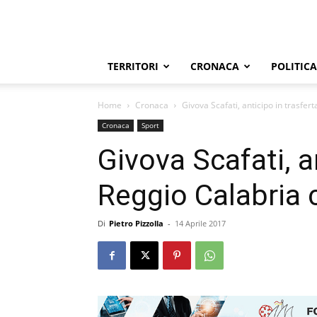
TERRITORI
CRONACA
POLITICA
Home
Cronaca
Givova Scafati, anticipo in trasfert
Cronaca
Sport
Givova Scafati, a
Reggio Calabria c
Di
Pietro Pizzolla
-
14 Aprile 2017