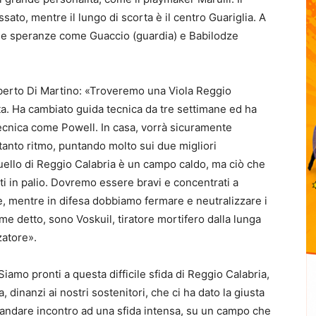
sato, mentre il lungo di scorta è il centro Guariglia. A
elle speranze come Guaccio (guardia) e Babilodze
mberto Di Martino: «Troveremo una Viola Reggio
ata. Ha cambiato guida tecnica da tre settimane ed ha
ecnica come Powell. In casa, vorrà sicuramente
 tanto ritmo, puntando molto sui due migliori
 Quello di Reggio Calabria è un campo caldo, ma ciò che
i in palio. Dovremo essere bravi e concentrati a
e, mentre in difesa dobbiamo fermare e neutralizzare i
ome detto, sono Voskuil, tiratore mortifero dalla lunga
zatore».
iamo pronti a questa difficile sfida di Reggio Calabria,
, dinanzi ai nostri sostenitori, che ci ha dato la giusta
 andare incontro ad una sfida intensa, su un campo che