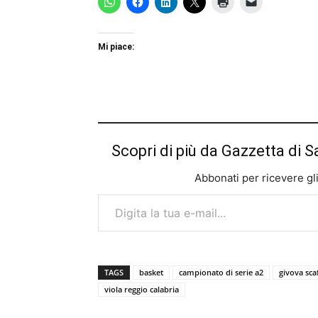
Mi piace:
Scopri di più da Gazzetta di S
Abbonati per ricevere gli u
Digita la tua e-mail...
TAGS
basket
campionato di serie a2
givova scaf
viola reggio calabria