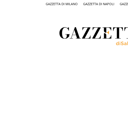
GAZZETTA DI MILANO
GAZZETTA DI NAPOLI
GAZZ
Gazzetta
di
Salerno,
il
quotidiano
on
line
di
Salerno