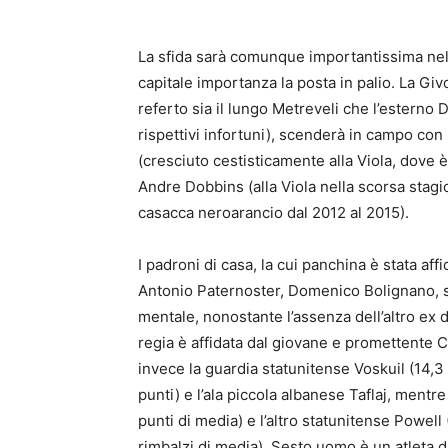
La sfida sarà comunque importantissima nell
capitale importanza la posta in palio. La Givo
referto sia il lungo Metreveli che l’estern
rispettivi infortuni), scenderà in campo con 
(cresciuto cestisticamente alla Viola, dove 
Andre Dobbins (alla Viola nella scorsa stag
casacca neroarancio dal 2012 al 2015).
I padroni di casa, la cui panchina è stata af
Antonio Paternoster, Domenico Bolignano, si
mentale, nonostante l’assenza dell’altro ex 
regia è affidata dal giovane e promettente Car
invece la guardia statunitense Voskuil (14,3 
punti) e l’ala piccola albanese Taflaj, mentre
punti di media) e l’altro statunitense Powell
rimbalzi di media). Sesto uomo è un atleta di