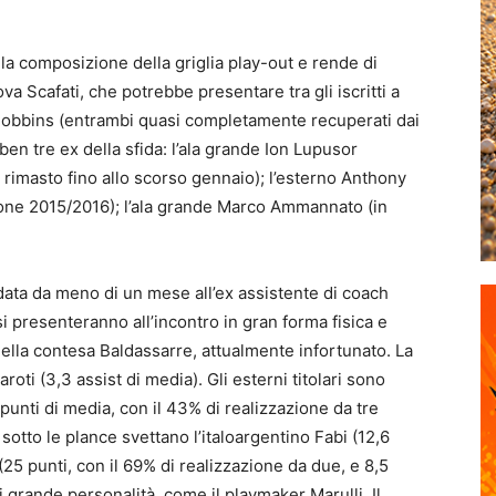
a composizione della griglia play-out e rende di
va Scafati, che potrebbe presentare tra gli iscritti a
o Dobbins (entrambi quasi completamente recuperati dai
ben tre ex della sfida: l’ala grande Ion Lupusor
è rimasto fino allo scorso gennaio); l’esterno Anthony
ione 2015/2016); l’ala grande Marco Ammannato (in
fidata da meno di un mese all’ex assistente di coach
 presenteranno all’incontro in gran forma fisica e
della contesa Baldassarre, attualmente infortunato. La
oti (3,3 assist di media). Gli esterni titolari sono
punti di media, con il 43% di realizzazione da tre
 sotto le plance svettano l’italoargentino Fabi (12,6
 (25 punti, con il 69% di realizzazione da due, e 8,5
 grande personalità, come il playmaker Marulli. Il