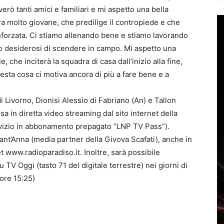
verò tanti amici e familiari e mi aspetto una bella
 molto giovane, che predilige il contropiede e che
inforzata. Ci stiamo allenando bene e stiamo lavorando
o desiderosi di scendere in campo. Mi aspetto una
 che inciterà la squadra di casa dall’inizio alla fine,
sta cosa ci motiva ancora di più a fare bene e a
di Livorno, Dionisi Alessio di Fabriano (An) e Tallon
a in diretta video streaming dal sito internet della
ervizio in abbonamento prepagato “LNP TV Pass”).
ant’Anna (media partner della Givova Scafati), anche in
t www.radioparadiso.it. Inoltre, sarà possibile
su TV Oggi (tasto 71 del digitale terrestre) nei giorni di
(ore 15:25)