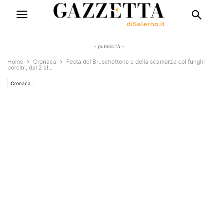
- pubblicità -
Home
Cronaca
Festa del Bruschettone e della scamorza coi funghi
porcini, dal 2 al...
Cronaca