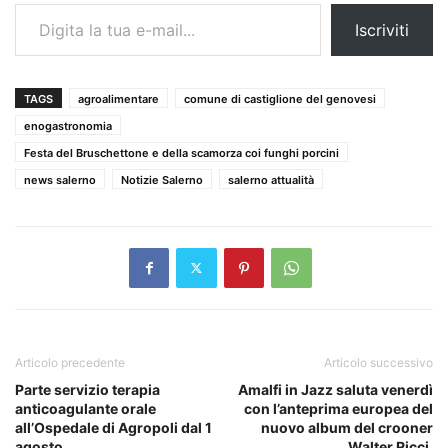
Digita la tua e-mail...
Iscriviti
TAGS
agroalimentare
comune di castiglione del genovesi
enogastronomia
Festa del Bruschettone e della scamorza coi funghi porcini
news salerno
Notizie Salerno
salerno attualità
Articolo precedente
Articolo successivo
Parte servizio terapia
Amalfi in Jazz saluta venerdì
anticoagulante orale
con l’anteprima europea del
all’Ospedale di Agropoli dal 1
nuovo album del crooner
agosto.
Walter Ricci.