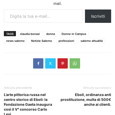
mail.
Digita la tua e-mail...
Iscriviti
TAGS
claudia bonasi
donne
Donne in Campus
news salerno
Notizie Salerno
professioni
salerno attualità
Articolo precedente
Articolo successivo
L’arte pittorica russa nel
Eboli, ordinanza anti
centro storico di Eboli: la
prostituzione, multa di 500€
Fondazione Gaeta inaugura
anche ai clienti.
così il V° concorso Carlo
Levi.