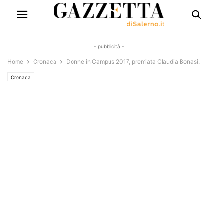
- pubblicità -
Home
Cronaca
Donne in Campus 2017, premiata Claudia Bonasi.
Cronaca