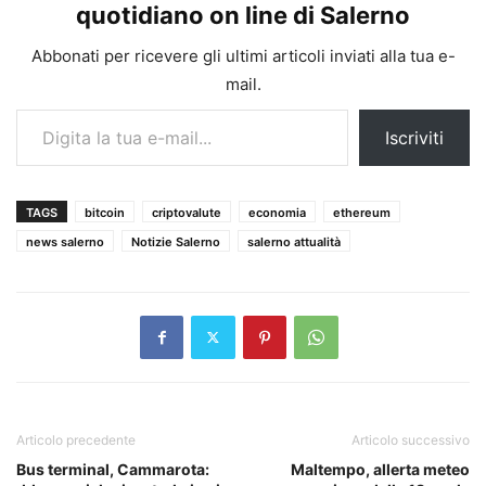
quotidiano on line di Salerno
Abbonati per ricevere gli ultimi articoli inviati alla tua e-
mail.
Digita la tua e-mail...
Iscriviti
TAGS
bitcoin
criptovalute
economia
ethereum
news salerno
Notizie Salerno
salerno attualità
Articolo precedente
Articolo successivo
Bus terminal, Cammarota:
Maltempo, allerta meteo