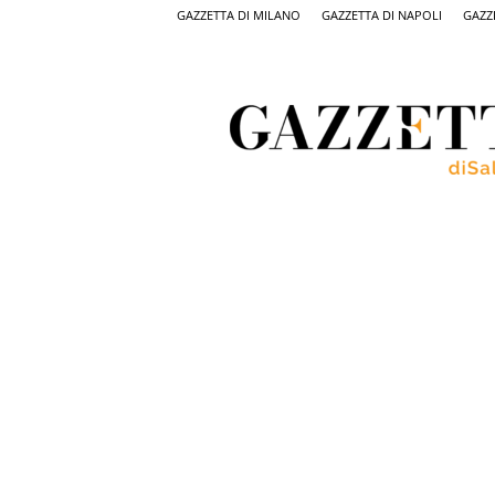
GAZZETTA DI MILANO
GAZZETTA DI NAPOLI
GAZZ
Gazzetta
di
Salerno,
il
quotidiano
on
line
di
Salerno