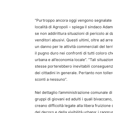
“Purtroppo ancora oggi vengono segnalate agl
località di Agropoli – spiega il sindaco Adam
se non addirittura situazioni di pericolo ai 
venditori abusivi. Questi ultimi, oltre ad ar
un danno per le attività commerciali del ter
il pugno duro nei confronti di tutti coloro c
urbana e all’economia locale”. “Tali situazion
stesse porterebbero inevitabili conseguenze
dei cittadini in generale. Pertanto non tol
sconti a nessuno”.
Nel dettaglio l’amministrazione comunale di
gruppi di giovani ed adulti i quali bivacca
creano difficoltà legate alla libera fruizion
del decoro e della vivibilità urbana; i rag