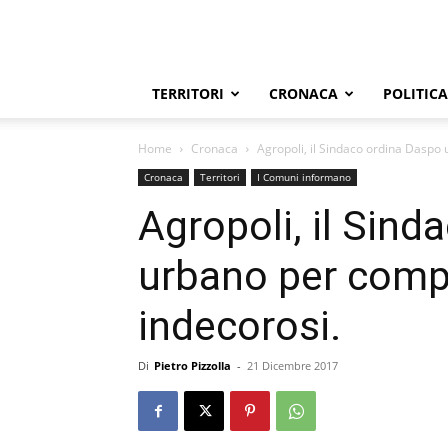
TERRITORI
CRONACA
POLITICA
Home
Cronaca
Agropoli, il Sindaco ordina Daspo
Cronaca
Territori
I Comuni informano
Agropoli, il Sin
urbano per comp
indecorosi.
Di
Pietro Pizzolla
-
21 Dicembre 2017