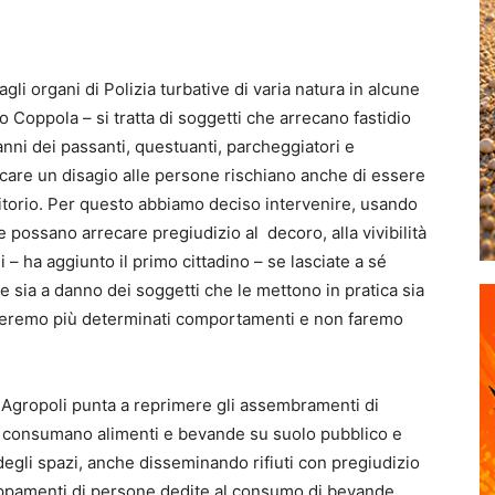
i organi di Polizia turbative di varia natura in alcune
o Coppola – si tratta di soggetti che arrecano fastidio
danni dei passanti, questuanti, parcheggiatori e
recare un disagio alle persone rischiano anche di essere
ritorio. Per questo abbiamo deciso intervenire, usando
he possano arrecare pregiudizio al decoro, alla vivibilità
i – ha aggiunto il primo cittadino – se lasciate a sé
 sia a danno dei soggetti che le mettono in pratica sia
lereremo più determinati comportamenti e non faremo
 Agropoli punta a reprimere gli assembramenti di
no, consumano alimenti e bevande su suolo pubblico e
e degli spazi, anche disseminando rifiuti con pregiudizio
gruppamenti di persone dedite al consumo di bevande