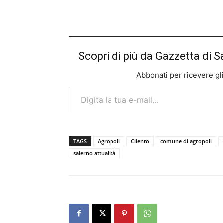
Scopri di più da Gazzetta di S
Abbonati per ricevere gli u
Digita la tua e-mail...
TAGS
Agropoli
Cilento
comune di agropoli
salerno attualità