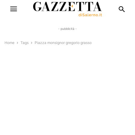
- pubblicità -
Home
Tags
Piazza monsignor gregorio grasso