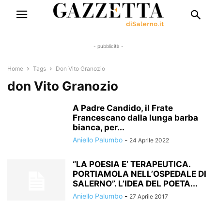
- pubblicità -
Home
Tags
Don Vito Granozio
don Vito Granozio
A Padre Candido, il Frate
Francescano dalla lunga barba
bianca, per...
Aniello Palumbo
-
24 Aprile 2022
“LA POESIA E’ TERAPEUTICA.
PORTIAMOLA NELL’OSPEDALE DI
SALERNO”. L’IDEA DEL POETA...
Aniello Palumbo
-
27 Aprile 2017