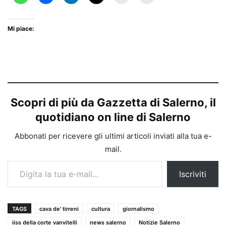
Mi piace:
Scopri di più da Gazzetta di Salerno, il
quotidiano on line di Salerno
Abbonati per ricevere gli ultimi articoli inviati alla tua e-
mail.
Digita la tua e-mail...
Iscriviti
TAGS
cava de' tirreni
cultura
giornalismo
iiss della corte vanvitelli
news salerno
Notizie Salerno