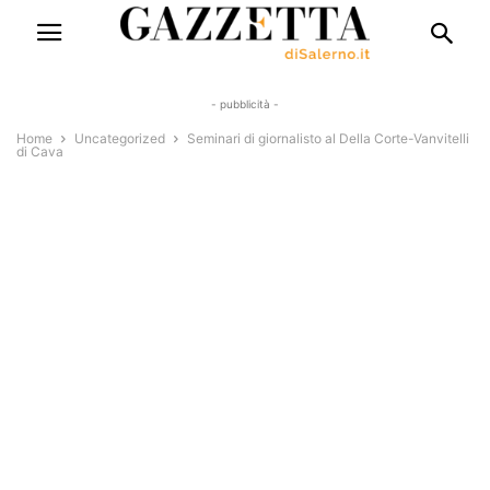
- pubblicità -
Home
Uncategorized
Seminari di giornalisto al Della Corte-Vanvitelli
di Cava