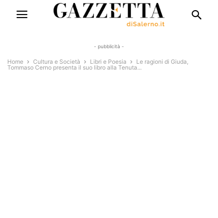
- pubblicità -
Home
Cultura e Società
Libri e Poesia
Le ragioni di Giuda,
Tommaso Cerno presenta il suo libro alla Tenuta...