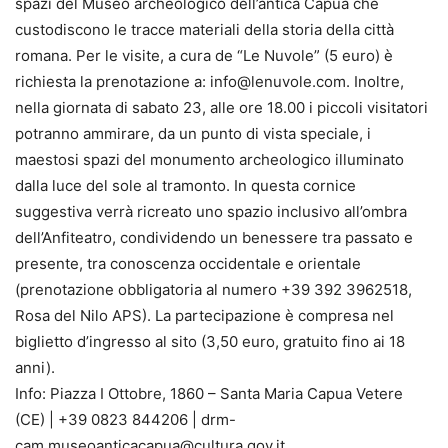
spazi del Museo archeologico dell’antica Capua che
custodiscono le tracce materiali della storia della città
romana. Per le visite, a cura de “Le Nuvole” (5 euro) è
richiesta la prenotazione a: info@lenuvole.com. Inoltre,
nella giornata di sabato 23, alle ore 18.00 i piccoli visitatori
potranno ammirare, da un punto di vista speciale, i
maestosi spazi del monumento archeologico illuminato
dalla luce del sole al tramonto. In questa cornice
suggestiva verrà ricreato uno spazio inclusivo all’ombra
dell’Anfiteatro, condividendo un benessere tra passato e
presente, tra conoscenza occidentale e orientale
(prenotazione obbligatoria al numero +39 392 3962518,
Rosa del Nilo APS). La partecipazione è compresa nel
biglietto d’ingresso al sito (3,50 euro, gratuito fino ai 18
anni).
Info: Piazza I Ottobre, 1860 – Santa Maria Capua Vetere
(CE) | +39 0823 844206 | drm-
cam.museoanticacapua@cultura.gov.it