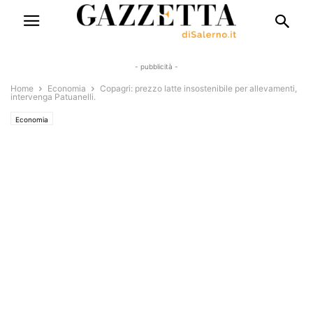
- pubblicità -
Home
Economia
Copagri: prezzo latte insostenibile per allevamenti,
intervenga Patuanelli.
Economia